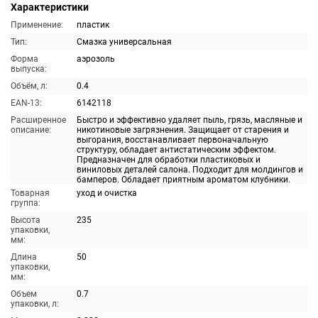
Характеристики
Применение:
пластик
Тип:
Смазка универсальная
Форма
аэрозоль
выпуска:
Объём, л:
0.4
EAN-13:
6142118
Расширенное
Быстро и эффективно удаляет пыль, грязь, масляные и
описание:
никотиновые загрязнения. Защищает от старения и
выгорания, восстанавливает первоначальную
структуру, обладает антистатическим эффектом.
Предназначен для обработки пластиковых и
виниловых деталей салона. Подходит для молдингов и
бамперов. Обладает приятным ароматом клубники.
Товарная
уход и очистка
группа:
Высота
235
упаковки,
мм:
Длина
50
упаковки,
мм:
Объем
0.7
упаковки, л: