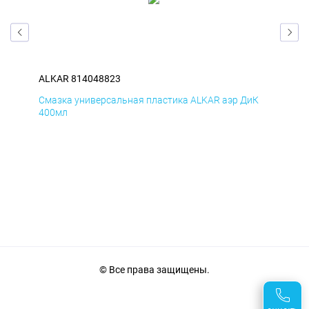
ALKAR 814048823
ALK
мД
Смазка универсальная пластика ALKAR аэр ДиК
Сма
400мл
40
© Все права защищены.