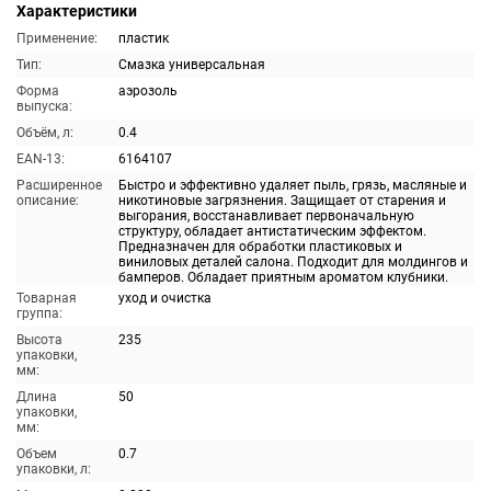
Характеристики
Применение:
пластик
Тип:
Смазка универсальная
Форма
аэрозоль
выпуска:
Объём, л:
0.4
EAN-13:
6164107
Расширенное
Быстро и эффективно удаляет пыль, грязь, масляные и
описание:
никотиновые загрязнения. Защищает от старения и
выгорания, восстанавливает первоначальную
структуру, обладает антистатическим эффектом.
Предназначен для обработки пластиковых и
виниловых деталей салона. Подходит для молдингов и
бамперов. Обладает приятным ароматом клубники.
Товарная
уход и очистка
группа:
Высота
235
упаковки,
мм:
Длина
50
упаковки,
мм:
Объем
0.7
упаковки, л: