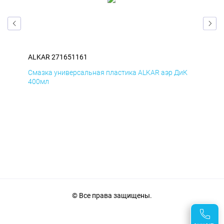
ALKAR 271651161
ALK
мД
Смазка универсальная пластика ALKAR аэр ДиК
Сма
400мл
40
© Все права защищены.