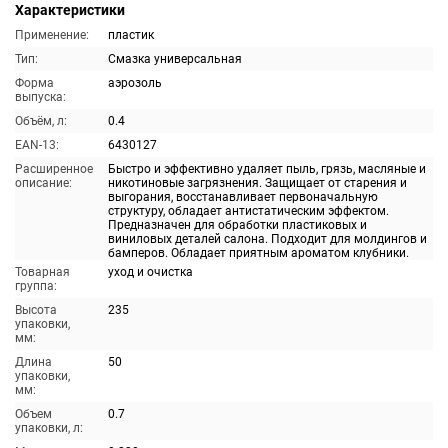
Характеристики
Применение:
пластик
Тип:
Смазка универсальная
Форма
аэрозоль
выпуска:
Объём, л:
0.4
EAN-13:
6430127
Расширенное
Быстро и эффективно удаляет пыль, грязь, масляные и
описание:
никотиновые загрязнения. Защищает от старения и
выгорания, восстанавливает первоначальную
структуру, обладает антистатическим эффектом.
Предназначен для обработки пластиковых и
виниловых деталей салона. Подходит для молдингов и
бамперов. Обладает приятным ароматом клубники.
Товарная
уход и очистка
группа:
Высота
235
упаковки,
мм:
Длина
50
упаковки,
мм:
Объем
0.7
упаковки, л: