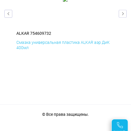
ALKAR 754609732
ALK
мД
Смазка универсальная пластика ALKAR аэр ДиК
Сма
400мл
40
© Все права защищены.