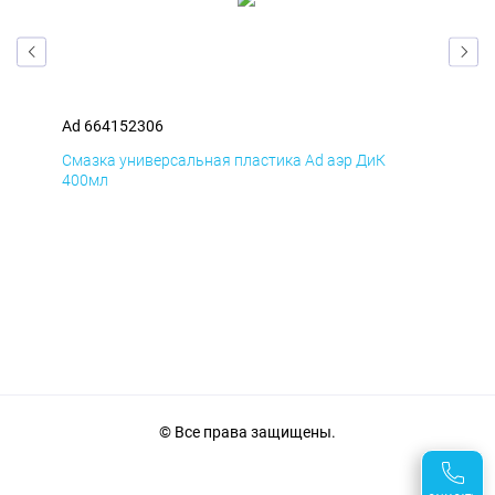
Ad 664152306
Ad 
Смазка универсальная пластика Ad аэр ДиК
Сма
400мл
40
© Все права защищены.