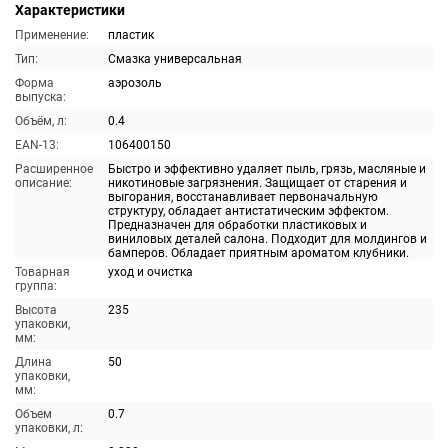
Характеристики
Применение:
пластик
Тип:
Смазка универсальная
Форма
аэрозоль
выпуска:
Объём, л:
0.4
EAN-13:
106400150
Расширенное
Быстро и эффективно удаляет пыль, грязь, масляные и
описание:
никотиновые загрязнения. Защищает от старения и
выгорания, восстанавливает первоначальную
структуру, обладает антистатическим эффектом.
Предназначен для обработки пластиковых и
виниловых деталей салона. Подходит для молдингов и
бамперов. Обладает приятным ароматом клубники.
Товарная
уход и очистка
группа:
Высота
235
упаковки,
мм:
Длина
50
упаковки,
мм:
Объем
0.7
упаковки, л: