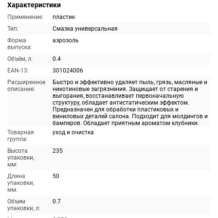
Характеристики
Применение:
пластик
Тип:
Смазка универсальная
Форма
аэрозоль
выпуска:
Объём, л:
0.4
EAN-13:
301024006
Расширенное
Быстро и эффективно удаляет пыль, грязь, масляные и
описание:
никотиновые загрязнения. Защищает от старения и
выгорания, восстанавливает первоначальную
структуру, обладает антистатическим эффектом.
Предназначен для обработки пластиковых и
виниловых деталей салона. Подходит для молдингов и
бамперов. Обладает приятным ароматом клубники.
Товарная
уход и очистка
группа:
Высота
235
упаковки,
мм:
Длина
50
упаковки,
мм:
Объем
0.7
упаковки, л: