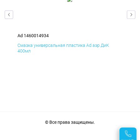
Ad 1460014934
Ad 
Смазка универсальная пластика Ad аэр ДиК
Сма
400мл
40
© Все права защищены.