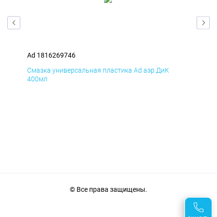
Ad 1816269746
Ad 
Смазка универсальная пластика Ad аэр ДиК
Сма
400мл
40
© Все права защищены.