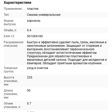
Характеристики
Применение:
пластик
Тип:
Смазка универсальная
Форма
аэрозоль
выпуска:
Объём, л:
0.4
EAN-13:
501004180
Расширенное
Быстро и эффективно удаляет пыль, грязь, масляные и
описание:
никотиновые загрязнения. Защищает от старения и
выгорания, восстанавливает первоначальную
структуру, обладает антистатическим эффектом.
Предназначен для обработки пластиковых и
виниловых деталей салона. Подходит для молдингов и
бамперов. Обладает приятным ароматом клубники.
Товарная
уход и очистка
группа:
Высота
235
упаковки,
мм:
Длина
50
упаковки,
мм:
Объем
0.7
упаковки, л: