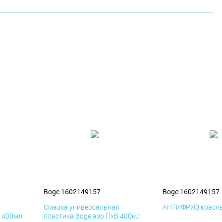
Boge 1602149157
Boge 1602149157
я
Смазка универсальная
АНТИФРИЗ красны
К 400мл
пластика Boge аэр ПхВ 400мл