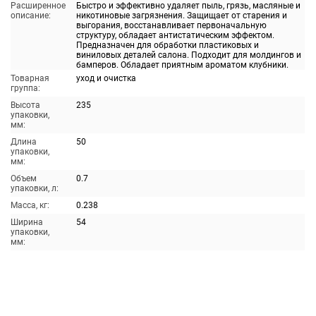
Расширенное
Быстро и эффективно удаляет пыль, грязь, масляные и
описание:
никотиновые загрязнения. Защищает от старения и
выгорания, восстанавливает первоначальную
структуру, обладает антистатическим эффектом.
Предназначен для обработки пластиковых и
виниловых деталей салона. Подходит для молдингов и
бамперов. Обладает приятным ароматом клубники.
Товарная
уход и очистка
группа:
Высота
235
упаковки,
мм:
Длина
50
упаковки,
мм:
Объем
0.7
упаковки, л:
Масса, кг:
0.238
Ширина
54
упаковки,
мм: