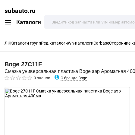
subauto.ru
Каталоги
ЛК
Каталоги групп
Ред.каталоги
Wh-каталоги
Carbase
Сторонние к
Boge
27C11F
Смазка универсальная пластика Boge аэр Ароматная 40
О бренде Boge
0 оценок