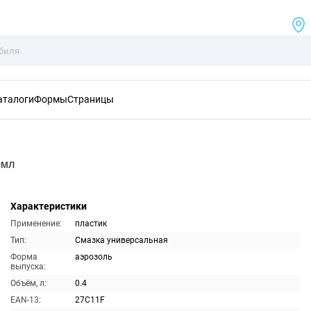
аталоги
Формы
Страницы
0мл
Характеристики
Применение:
пластик
Тип:
Смазка универсальная
Форма
аэрозоль
выпуска:
Объём, л:
0.4
EAN-13:
27C11F