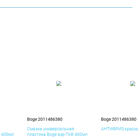
Boge 2011486380
Boge 2011486380
я
Смазка универсальная
АНТИФРИЗ красны
К 400мл
пластика Boge аэр ПхВ 400мл