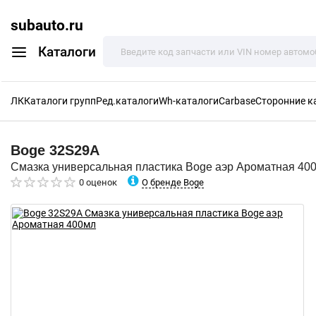
subauto.ru
Каталоги
ЛК
Каталоги групп
Ред.каталоги
Wh-каталоги
Carbase
Сторонние к
Boge
32S29A
Смазка универсальная пластика Boge аэр Ароматная 40
О бренде Boge
0 оценок