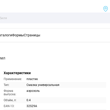
аталоги
Формы
Страницы
0мл
Характеристики
Применение:
пластик
Тип:
Смазка универсальная
Форма
аэрозоль
выпуска:
Объём, л:
0.4
EAN-13:
32S29A