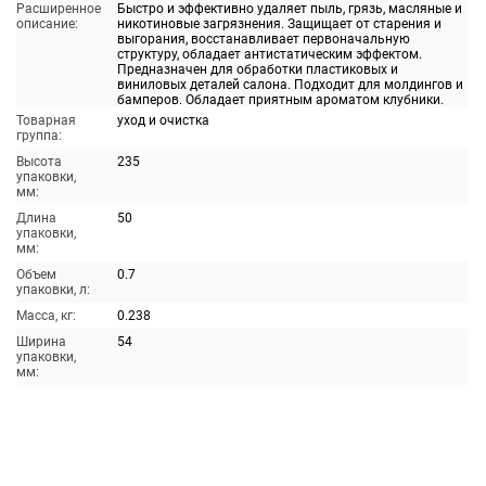
Расширенное
Быстро и эффективно удаляет пыль, грязь, масляные и
описание:
никотиновые загрязнения. Защищает от старения и
выгорания, восстанавливает первоначальную
структуру, обладает антистатическим эффектом.
Предназначен для обработки пластиковых и
виниловых деталей салона. Подходит для молдингов и
бамперов. Обладает приятным ароматом клубники.
Товарная
уход и очистка
группа:
Высота
235
упаковки,
мм:
Длина
50
упаковки,
мм:
Объем
0.7
упаковки, л:
Масса, кг:
0.238
Ширина
54
упаковки,
мм: