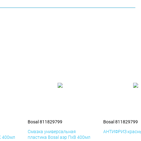
Bosal 811829799
Bosal 811829799
я
Смазка универсальная
АНТИФРИЗ красны
К 400мл
пластика Bosal аэр ПхВ 400мл