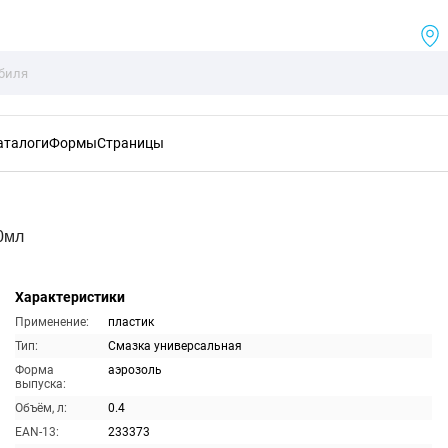
аталоги
Формы
Страницы
0мл
Характеристики
Применение:
пластик
Тип:
Смазка универсальная
Форма
аэрозоль
выпуска:
Объём, л:
0.4
EAN-13:
233373