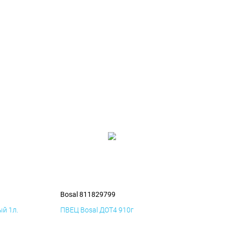
Bosal 811829799
й 1л.
ПВЕЦ Bosal ДОТ4 910г