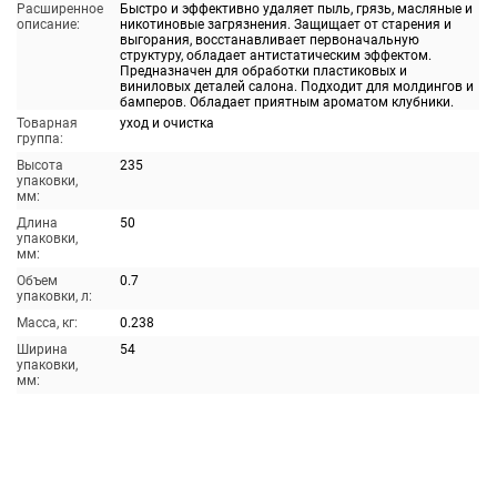
Расширенное
Быстро и эффективно удаляет пыль, грязь, масляные и
описание:
никотиновые загрязнения. Защищает от старения и
выгорания, восстанавливает первоначальную
структуру, обладает антистатическим эффектом.
Предназначен для обработки пластиковых и
виниловых деталей салона. Подходит для молдингов и
бамперов. Обладает приятным ароматом клубники.
Товарная
уход и очистка
группа:
Высота
235
упаковки,
мм:
Длина
50
упаковки,
мм:
Объем
0.7
упаковки, л:
Масса, кг:
0.238
Ширина
54
упаковки,
мм: