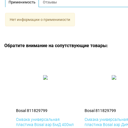
Применимость
Отзывы
Нет информации о применимости
Обратите внимание на сопутствующие товары:
Bosal 811829799
Bosal 811829799
Смазка универсальная
Смазка универсальна
пластика Bosal аэр БмД 400мл
пластика Bosal аэр Ди