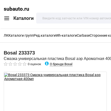
subauto.ru
Каталоги
ЛК
Каталоги групп
Ред.каталоги
Wh-каталоги
Carbase
Сторонние к
Bosal
233373
Смазка универсальная пластика Bosal аэр Ароматная 40
О бренде Bosal
0 оценок