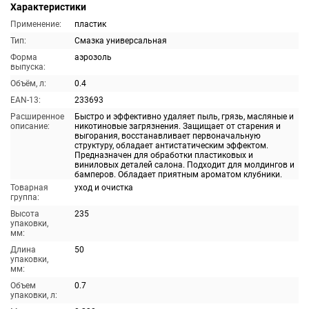
Характеристики
Применение:
пластик
Тип:
Смазка универсальная
Форма
аэрозоль
выпуска:
Объём, л:
0.4
EAN-13:
233693
Расширенное
Быстро и эффективно удаляет пыль, грязь, масляные и
описание:
никотиновые загрязнения. Защищает от старения и
выгорания, восстанавливает первоначальную
структуру, обладает антистатическим эффектом.
Предназначен для обработки пластиковых и
виниловых деталей салона. Подходит для молдингов и
бамперов. Обладает приятным ароматом клубники.
Товарная
уход и очистка
группа:
Высота
235
упаковки,
мм:
Длина
50
упаковки,
мм:
Объем
0.7
упаковки, л: