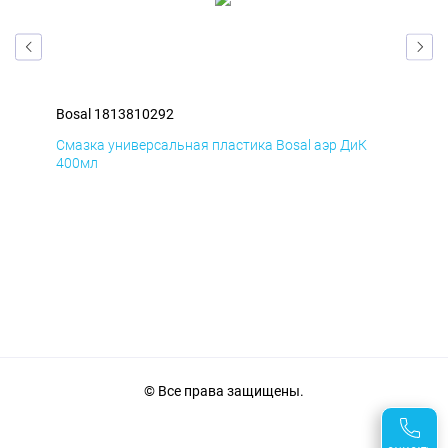
Bosal 1813810292
Bos
Д
Смазка универсальная пластика Bosal аэр ДиК
Сма
400мл
40
© Все права защищены.