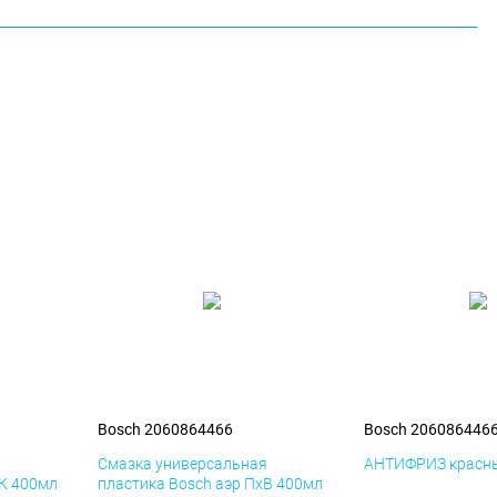
Bosch 2060864466
Bosch 206086446
я
Смазка универсальная
АНТИФРИЗ красны
иК 400мл
пластика Bosch аэр ПхВ 400мл