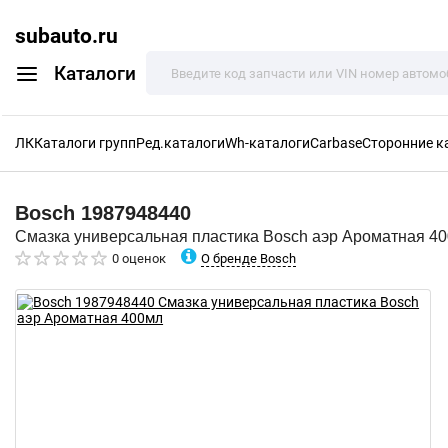
subauto.ru
Каталоги
ЛК
Каталоги групп
Ред.каталоги
Wh-каталоги
Carbase
Сторонние к
Bosch
1987948440
Смазка универсальная пластика Bosch аэр Ароматная 4
О бренде Bosch
0 оценок