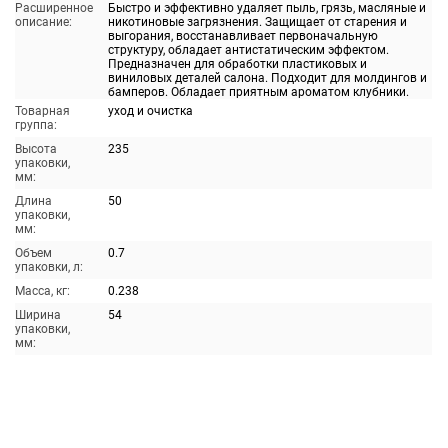
Расширенное
Быстро и эффективно удаляет пыль, грязь, масляные и
описание:
никотиновые загрязнения. Защищает от старения и
выгорания, восстанавливает первоначальную
структуру, обладает антистатическим эффектом.
Предназначен для обработки пластиковых и
виниловых деталей салона. Подходит для молдингов и
бамперов. Обладает приятным ароматом клубники.
Товарная
уход и очистка
группа:
Высота
235
упаковки,
мм:
Длина
50
упаковки,
мм:
Объем
0.7
упаковки, л:
Масса, кг:
0.238
Ширина
54
упаковки,
мм: