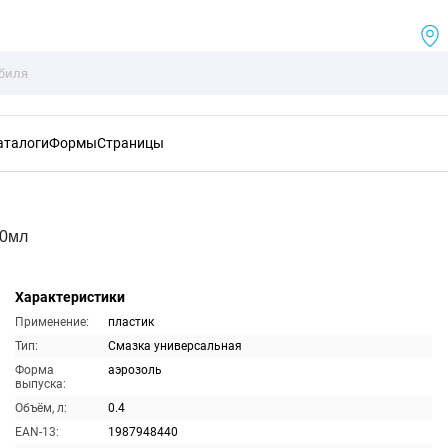
аталоги
Формы
Страницы
00мл
Характеристики
Применение:
пластик
Тип:
Смазка универсальная
Форма
аэрозоль
выпуска:
Объём, л:
0.4
EAN-13:
1987948440