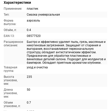
Характеристики
Применение:
пластик
Тип:
Смазка универсальная
Форма
аэрозоль
выпуска:
Объём, л:
0.4
EAN-13:
08577520
Расширенное
Быстро и эффективно удаляет пыль, грязь, масляные и
описание:
никотиновые загрязнения. Защищает от старения и
выгорания, восстанавливает первоначальную
структуру, обладает антистатическим эффектом.
Предназначен для обработки пластиковых и
виниловых деталей салона. Подходит для молдингов и
бамперов. Обладает приятным ароматом клубники.
Товарная
уход и очистка
группа:
Высота
235
упаковки,
мм:
Длина
50
упаковки,
мм:
Объем
0.7
упаковки, л: