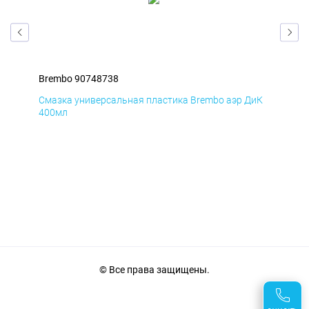
Brembo 90748738
Bre
БмД
Смазка универсальная пластика Brembo аэр ДиК
Сма
400мл
40
© Все права защищены.